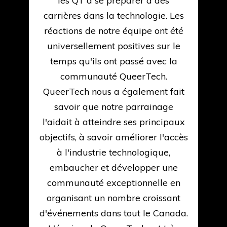
he
les QT à se préparer à des
so
carrières dans la technologie. Les
r
réactions de notre équipe ont été
ce
universellement positives sur le
temps qu'ils ont passé avec la
ng
communauté QueerTech.
QueerTech nous a également fait
n
savoir que notre parrainage
l'aidait à atteindre ses principaux
h
objectifs, à savoir améliorer l'accès
e
à l'industrie technologique,
y.
embaucher et développer une
f
communauté exceptionnelle en
I
organisant un nombre croissant
d'événements dans tout le Canada.