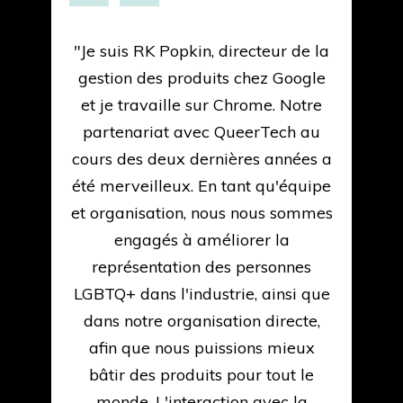
"Je suis RK Popkin, directeur de la
"
e
gestion des produits chez Google
et je travaille sur Chrome. Notre
r
partenariat avec QueerTech au
cours des deux dernières années a
t
été merveilleux. En tant qu'équipe
o
et organisation, nous nous sommes
engagés à améliorer la
p
as
représentation des personnes
n
LGBTQ+ dans l'industrie, ainsi que
dans notre organisation directe,
ng
afin que nous puissions mieux
y
bâtir des produits pour tout le
c
monde. L'interaction avec la