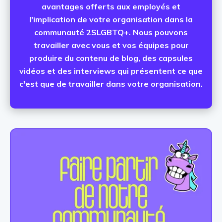
avantages offerts aux employés et
l'implication de votre organisation dans la
communauté 2SLGBTQ+. Nous pouvons
travailler avec vous et vos équipes pour
produire du contenu de blog, des capsules
vidéos et des interviews qui présentent ce que
c'est que de travailler dans votre organisation.