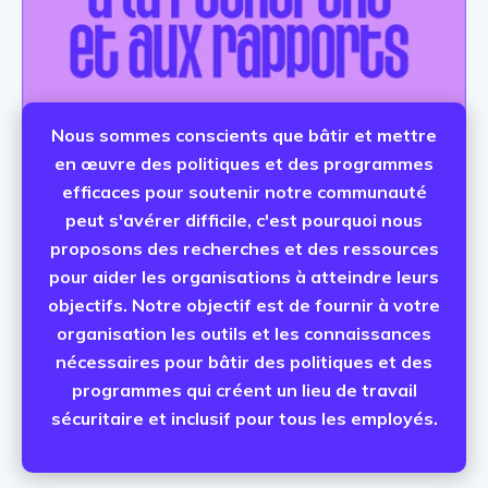
Nous sommes conscients que bâtir et mettre
en œuvre des politiques et des programmes
efficaces pour soutenir notre communauté
peut s'avérer difficile, c'est pourquoi nous
proposons des recherches et des ressources
pour aider les organisations à atteindre leurs
objectifs. Notre objectif est de fournir à votre
organisation les outils et les connaissances
nécessaires pour bâtir des politiques et des
programmes qui créent un lieu de travail
sécuritaire et inclusif pour tous les employés.