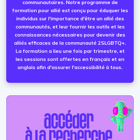
communautaires. Notre programme de
formation pour allié est conçu pour éduquer les
individus sur l'importance d'être un allié des
communautés, et leur fournir les outils et les
connaissances nécessaires pour devenir des
alliés efficaces de la communauté 2SLGBTQ+.
La formation a lieu une fois par trimestre, et
les sessions sont offertes en français et en
anglais afin d'assurer l'accessibilité à tous.